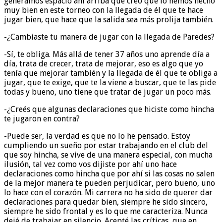
generamos espacio ahí arriba que creo que lo hemos hecho
muy bien en este torneo con la llegada de él que te hace
jugar bien, que hace que la salida sea más prolija también.
-¿Cambiaste tu manera de jugar con la llegada de Paredes?
-Sí, te obliga. Más allá de tener 37 años uno aprende día a
día, trata de crecer, trata de mejorar, eso es algo que yo
tenía que mejorar también y la llegada de él que te obliga a
jugar, que te exige, que te la viene a buscar, que te las pide
todas y bueno, uno tiene que tratar de jugar un poco más.
-¿Creés que algunas declaraciones que hiciste como hincha
te jugaron en contra?
-Puede ser, la verdad es que no lo he pensado. Estoy
cumpliendo un sueño por estar trabajando en el club del
que soy hincha, se vive de una manera especial, con mucha
ilusión, tal vez como vos dijiste por ahí uno hace
declaraciones como hincha que por ahí si las cosas no salen
de la mejor manera te pueden perjudicar, pero bueno, uno
lo hace con el corazón. Mi carrera no ha sido de querer dar
declaraciones para quedar bien, siempre he sido sincero,
siempre he sido frontal y es lo que me caracteriza. Nunca
dejé de trabajar en silencio. Acepté las críticas, que en