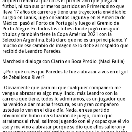
arquero remarca que no es el primer año que juega al
fútbol, ni son sus primeros partidos en Primera; sino que
lleva 17 años de carrera y tiene una trayectoria envidiable:
surgió en Lanús, jugó en Santos Laguna y en el América de
México, pasó al Porto de Portugal y luego al Gremio de
Porto Alegre. En todos los clubes donde jugó consiguió
títulos y también tiene la Copa América 2021 con la
Selección Argentina. Está claro que no es un principiante. Y
mucho de ese cambio de imagen se lo debe al respaldo que
recibió de Leandro Paredes.
Marchesin dialoga con Clarín en Boca Predio. (Maxi Failla)
-¿Por qué creés que Paredes te fue a abrazar a vos en el gol
de Zeballos a River?
-Obviamente que para mí que cualquier compañero me
venga a abrazar es algo muy lindo, más Leandro con la
carrera que tiene, todos lo admiramos, es un jugador que
ha venido a dar mucha frescura, es un gran compañero
ustedes lo ven en el día a día. Nada, en ese partido
obviamente hubo una situación de juego, como que
atraíamos al rival, salimos jugando con él y capaz que él vio
eso y me vino a abrazar porque se dio que ellos salieron y