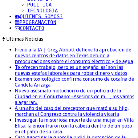
POLITICA
TECNOLOGIA
QUIENES SOMOS?
PROGRAMACIÓN
CONTACTO
Ultimas Noticias
Freno a la IA | Greg Abbott detiene la aprobación de
nuevos centros de datos en Texas debido a
preocupaciones sobre el consumo eléctrico y de agua
Te ofrecen trabajo, pero es un engaño: así son las
nuevas estafas laborales para robar dinero y datos
Examen toxicológico confirma consumo de cocaína de
Candela Arizaga
Nuevo asesinato motochorro de un policía de la
Ciudad en el Conurbano: «Asesinos de m…, los vamos
a agarrar»
A un año del caso del preceptor que mató a su hijo,
marchan al Congreso contra la violencia vicaria
Investigan la misteriosa muerte de una mujer en Villa
Elisa: la encontraron con la cabeza dentro de un pozo
en el patio de su casa
Caso Agostina: la querella pidió la detención de la