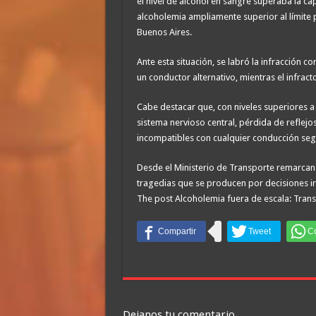
el nivel de alcohol en sangre superaba la c
alcoholemia ampliamente superior al límite p
Buenos Aires.
Ante esta situación, se labró la infracción c
un conductor alternativo, mientras el infract
Cabe destacar que, con niveles superiores a
sistema nervioso central, pérdida de reflej
incompatibles con cualquier conducción seg
Desde el Ministerio de Transporte remarcan q
tragedias que se producen por decisiones ir
The post Alcoholemia fuera de escala: Transp
Dejanos tu comentario