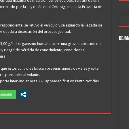
apacidad máxima de medición de los equipos. Se trata de una
ermitido por la Ley de Alcohol Cero vigente en la Provincia de
orrespondiente, se retuvo el vehículo y se aguardó la llegada de
or quedó a disposición del proceso judicial.
DEJAN
 3,00 g/l, el organismo humano sufre una grave depresión del
os y riesgo de pérdida de conocimiento, condiciones
ura.
ue estos controles buscan prevenir siniestros viales y evitar
responsables al volante.
orte intervino en Ruta 226 appeared first on Punto Noticias.