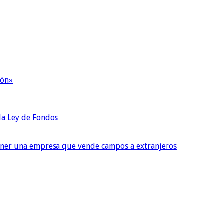
ión»
 la Ley de Fondos
tener una empresa que vende campos a extranjeros