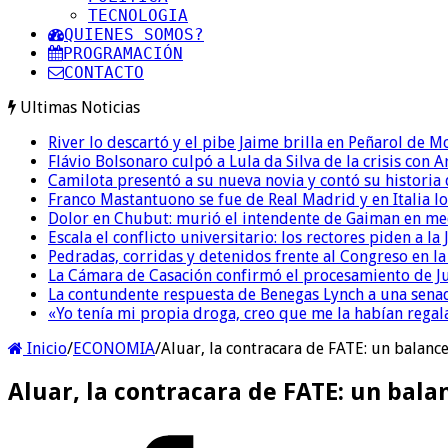
TECNOLOGIA
QUIENES SOMOS?
PROGRAMACIÓN
CONTACTO
Ultimas Noticias
River lo descartó y el pibe Jaime brilla en Peñarol de 
Flávio Bolsonaro culpó a Lula da Silva de la crisis con 
Camilota presentó a su nueva novia y contó su historia
Franco Mastantuono se fue de Real Madrid y en Italia lo
Dolor en Chubut: murió el intendente de Gaiman en me
Escala el conflicto universitario: los rectores piden a 
Pedradas, corridas y detenidos frente al Congreso en l
La Cámara de Casación confirmó el procesamiento de Jul
La contundente respuesta de Benegas Lynch a una senad
«Yo tenía mi propia droga, creo que me la habían regala
Inicio
/
ECONOMIA
/
Aluar, la contracara de FATE: un balance
Aluar, la contracara de FATE: un balan