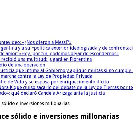
Montevideo: «¿Nos dieron a Messi?»
Argentina y a su «política exterior ideologizada y de confrontac
 de amor: «Hoy, por fin, podemos dejar de escondernos»
 recibió una multitud: jugará en Fiorentina
dio de una operación
la Justicia que intime al Gobierno y aplique multas si no cumple
a marcha contra la Ley de Propiedad Privada
io de Vido y su esposa por enriquecimiento ilícito
ora K que quiso sacarlo del debate de la Ley de Tierras por 
do»: qué declaró Candela Arizaga ante la justicia
 sólido e inversiones millonarias
ce sólido e inversiones millonarias