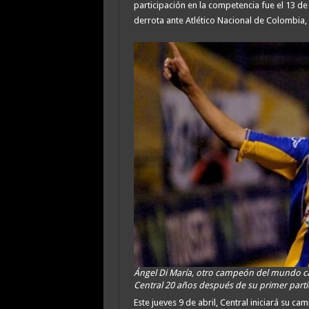
participación en la competencia fue el 13 de
derrota ante Atlético Nacional de Colombia, 
Ángel Di María, otro campeón del mundo ca
Central 20 años después de su primer part
Este jueves 9 de abril, Central iniciará su c