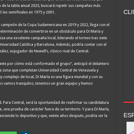
 de la tabla anual 2025, buscará repetir sus campañas más
CLI
ó las semifinales en 1975 y 2001.
lle, campeón de la Copa Sudamericana en 2019 y 2022, llega con el
determinación de convertirse en un obstáculo para Di María y
za una excelente campaña local, liderando el torneo tras siete
niversidad Católica y Barcelona. Además, podría contar con el
ez, exjugador de Newell’s, clásico rival de Central.
ante por cómo está conformado el grupo”, anticipó el delantero
na zona que completan Universidad Central de Venezuela y
uy complejo de local, Di María es una figura mundial y con su
ros vamos tranquilos, tenemos un gran equipo y hemos
 Para Central, será la oportunidad de reafirmar su candidatura
, una prueba de carácter fuera de su territorio. Y para Di María,
ESP
sciende lo deportivo y que, veinte años después, podría ser la