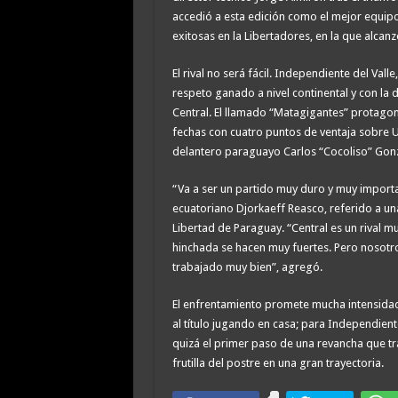
accedió a esta edición como el mejor equipo
exitosas en la Libertadores, en la que alcanz
El rival no será fácil. Independiente del Va
respeto ganado a nivel continental y con la 
Central. El llamado “Matagigantes” protagoni
fechas con cuatro puntos de ventaja sobre U
delantero paraguayo Carlos “Cocoliso” Gonzál
“Va a ser un partido muy duro y muy import
ecuatoriano Djorkaeff Reasco, referido a u
Libertad de Paraguay. “Central es un rival m
hinchada se hacen muy fuertes. Pero nosot
trabajado muy bien”, agregó.
El enfrentamiento promete mucha intensidad.
al título jugando en casa; para Independiente
quizá el primer paso de una revancha que tra
frutilla del postre en una gran trayectoria.