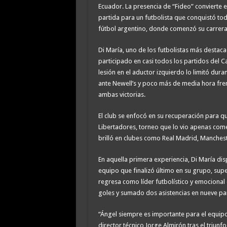
Ecuador. La presencia de “Fideo” convierte
partida para un futbolista que conquistó to
fútbol argentino, donde comenzó su carrera
Di María, uno de los futbolistas más destaca
participado en casi todos los partidos del 
lesión en el aductor izquierdo lo limitó dura
ante Newell’s y poco más de media hora frente
ambas victorias.
El club se enfocó en su recuperación para qu
Libertadores, torneo que lo vio apenas com
brilló en clubes como Real Madrid, Mancheste
En aquella primera experiencia, Di María di
equipo que finalizó último en su grupo, supe
regresa como líder futbolístico y emociona
goles y sumado dos asistencias en nueve pa
“Ángel siempre es importante para el equipo,
director técnico Jorge Almirón tras el triunf