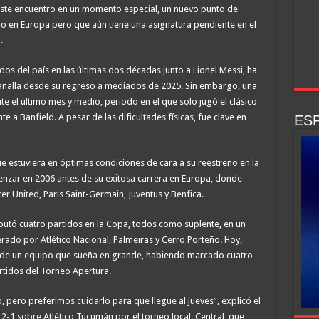
 este encuentro en un momento especial, un nuevo punto de
do en Europa pero que aún tiene una asignatura pendiente en el
.
dos del país en las últimas dos décadas junto a Lionel Messi, ha
Canalla desde su regreso a mediados de 2025. Sin embargo, una
nte el último mes y medio, periodo en el que solo jugó el clásico
 a Banfield. A pesar de las dificultades físicas, fue clave en
ESP
e estuviera en óptimas condiciones de cara a su reestreno en la
enzar en 2006 antes de su exitosa carrera en Europa, donde
r United, Paris Saint-Germain, Juventus y Benfica.
sputó cuatro partidos en la Copa, todos como suplente, en un
rado por Atlético Nacional, Palmeiras y Cerro Porteño. Hoy,
l de un equipo que sueña en grande, habiendo marcado cuatro
rtidos del Torneo Apertura.
 pero preferimos cuidarlo para que llegue al jueves”, explicó el
o 2-1 sobre Atlético Tucumán por el torneo local. Central, que