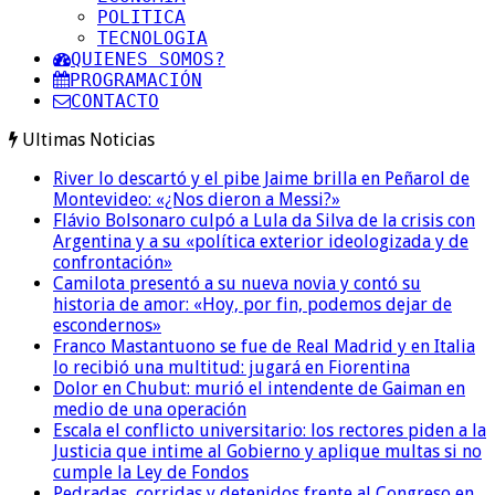
POLITICA
TECNOLOGIA
QUIENES SOMOS?
PROGRAMACIÓN
CONTACTO
Ultimas Noticias
River lo descartó y el pibe Jaime brilla en Peñarol de
Montevideo: «¿Nos dieron a Messi?»
Flávio Bolsonaro culpó a Lula da Silva de la crisis con
Argentina y a su «política exterior ideologizada y de
confrontación»
Camilota presentó a su nueva novia y contó su
historia de amor: «Hoy, por fin, podemos dejar de
escondernos»
Franco Mastantuono se fue de Real Madrid y en Italia
lo recibió una multitud: jugará en Fiorentina
Dolor en Chubut: murió el intendente de Gaiman en
medio de una operación
Escala el conflicto universitario: los rectores piden a la
Justicia que intime al Gobierno y aplique multas si no
cumple la Ley de Fondos
Pedradas, corridas y detenidos frente al Congreso en