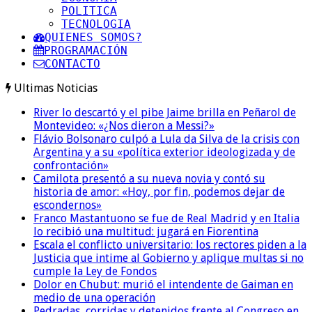
POLITICA
TECNOLOGIA
QUIENES SOMOS?
PROGRAMACIÓN
CONTACTO
Ultimas Noticias
River lo descartó y el pibe Jaime brilla en Peñarol de
Montevideo: «¿Nos dieron a Messi?»
Flávio Bolsonaro culpó a Lula da Silva de la crisis con
Argentina y a su «política exterior ideologizada y de
confrontación»
Camilota presentó a su nueva novia y contó su
historia de amor: «Hoy, por fin, podemos dejar de
escondernos»
Franco Mastantuono se fue de Real Madrid y en Italia
lo recibió una multitud: jugará en Fiorentina
Escala el conflicto universitario: los rectores piden a la
Justicia que intime al Gobierno y aplique multas si no
cumple la Ley de Fondos
Dolor en Chubut: murió el intendente de Gaiman en
medio de una operación
Pedradas, corridas y detenidos frente al Congreso en