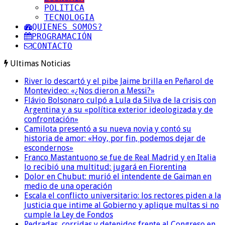
POLITICA
TECNOLOGIA
QUIENES SOMOS?
PROGRAMACIÓN
CONTACTO
Ultimas Noticias
River lo descartó y el pibe Jaime brilla en Peñarol de
Montevideo: «¿Nos dieron a Messi?»
Flávio Bolsonaro culpó a Lula da Silva de la crisis con
Argentina y a su «política exterior ideologizada y de
confrontación»
Camilota presentó a su nueva novia y contó su
historia de amor: «Hoy, por fin, podemos dejar de
escondernos»
Franco Mastantuono se fue de Real Madrid y en Italia
lo recibió una multitud: jugará en Fiorentina
Dolor en Chubut: murió el intendente de Gaiman en
medio de una operación
Escala el conflicto universitario: los rectores piden a la
Justicia que intime al Gobierno y aplique multas si no
cumple la Ley de Fondos
Pedradas, corridas y detenidos frente al Congreso en