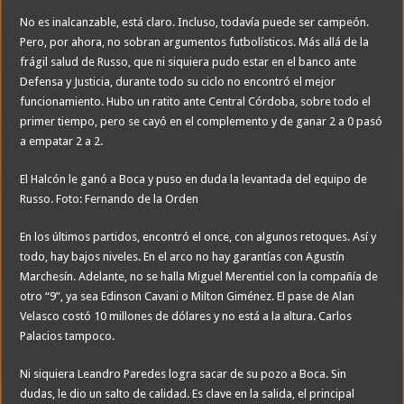
No es inalcanzable, está claro. Incluso, todavía puede ser campeón.
Pero, por ahora, no sobran argumentos futbolísticos. Más allá de la
frágil salud de Russo, que ni siquiera pudo estar en el banco ante
Defensa y Justicia, durante todo su ciclo no encontró el mejor
funcionamiento. Hubo un ratito ante Central Córdoba, sobre todo el
primer tiempo, pero se cayó en el complemento y de ganar 2 a 0 pasó
a empatar 2 a 2.
El Halcón le ganó a Boca y puso en duda la levantada del equipo de
Russo. Foto: Fernando de la Orden
En los últimos partidos, encontró el once, con algunos retoques. Así y
todo, hay bajos niveles. En el arco no hay garantías con Agustín
Marchesín. Adelante, no se halla Miguel Merentiel con la compañía de
otro “9”, ya sea Edinson Cavani o Milton Giménez. El pase de Alan
Velasco costó 10 millones de dólares y no está a la altura. Carlos
Palacios tampoco.
Ni siquiera Leandro Paredes logra sacar de su pozo a Boca. Sin
dudas, le dio un salto de calidad. Es clave en la salida, el principal