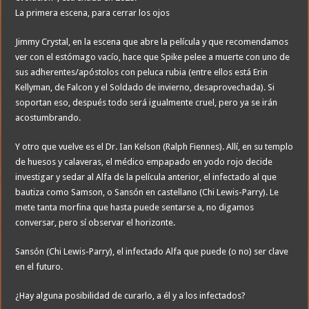
La primera escena, para cerrar los ojos
Jimmy Crystal, en la escena que abre la película y que recomendamos
ver con el estómago vacío, hace que Spike pelee a muerte con uno de
sus adherentes/apóstolos con peluca rubia (entre ellos está Erin
Kellyman, de Falcon y el Soldado de invierno, desaprovechada). Si
soportan eso, después todo será igualmente cruel, pero ya se irán
acostumbrando.
Y otro que vuelve es el Dr. Ian Kelson (Ralph Fiennes). Allí, en su templo
de huesos y calaveras, el médico empapado en yodo rojo decide
investigar y sedar al Alfa de la película anterior, el infectado al que
bautiza como Samson, o Sansón en castellano (Chi Lewis-Parry). Le
mete tanta morfina que hasta puede sentarse a, no digamos
conversar, pero sí observar el horizonte.
Sansón (Chi Lewis-Parry), el infectado Alfa que puede (o no) ser clave
en el futuro.
¿Hay alguna posibilidad de curarlo, a él y a los infectados?