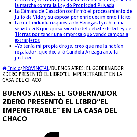
la marcha contra la Ley de Propiedad Privada
La Cámara de Casación confirmó el procesamiento de
Julio de Vido y su esposa por enriquecimiento ilícito
La contundente respuesta de Benegas Lynch a una
senadora K que quiso sacarlo del debate de la Ley de
Tierras por tener una empresa que vende campos a
extranjeros
«Yo tenía mi propia droga, creo que me la habían
regalado»: qué declaró Candela Arizaga ante la
justicia
Inicio
/
PROVINCIAL
/
BUENOS AIRES: EL GOBERNADOR
ZDERO PRESENTÓ EL LIBRO“EL IMPENETRABLE” EN LA
CASA DEL CHACO
BUENOS AIRES: EL GOBERNADOR
ZDERO PRESENTÓ EL LIBRO“EL
IMPENETRABLE” EN LA CASA DEL
CHACO