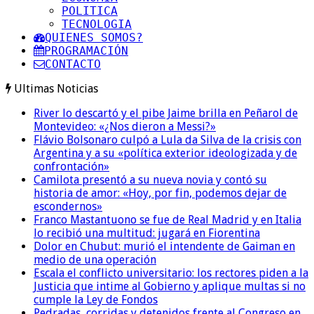
POLITICA
TECNOLOGIA
QUIENES SOMOS?
PROGRAMACIÓN
CONTACTO
Ultimas Noticias
River lo descartó y el pibe Jaime brilla en Peñarol de
Montevideo: «¿Nos dieron a Messi?»
Flávio Bolsonaro culpó a Lula da Silva de la crisis con
Argentina y a su «política exterior ideologizada y de
confrontación»
Camilota presentó a su nueva novia y contó su
historia de amor: «Hoy, por fin, podemos dejar de
escondernos»
Franco Mastantuono se fue de Real Madrid y en Italia
lo recibió una multitud: jugará en Fiorentina
Dolor en Chubut: murió el intendente de Gaiman en
medio de una operación
Escala el conflicto universitario: los rectores piden a la
Justicia que intime al Gobierno y aplique multas si no
cumple la Ley de Fondos
Pedradas, corridas y detenidos frente al Congreso en