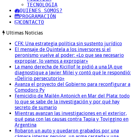
TECNOLOGIA
QUIENES SOMOS?
PROGRAMACIÓN
CONTACTO
Ultimas Noticias
CFK: Una estrategia política sin sustento jurídico
El mensaje de Quintela a los inversores si el
peronismo vuelve al poder: «Lo que sea necesario
expropiar, lo vamos a expropiar»
La mano derecha de Kicillof le pidió a una IA que
diagnostique a Javier Milei y contó qué le respondió:
«Delirio persecutorio»
Avanza el proyecto del Gobierno para reconfigurar a
Comodoro Py
Femicidio de Mailén Antonich en Mar del Plata: todo
lo que se sabe de la investigación y por qué hay
secreto de sumario
Mientras avanzan las investigaciones en el exterior,
qué pasa con las causas contra Tapia y Toviggino en
Argentina
Robaron un auto y quedaron grabados por una
cámara interna: nervios, un arma cargada y una