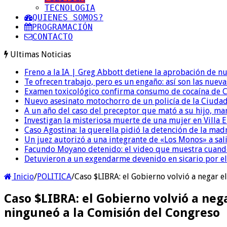
TECNOLOGIA
QUIENES SOMOS?
PROGRAMACIÓN
CONTACTO
Ultimas Noticias
Freno a la IA | Greg Abbott detiene la aprobación de n
Te ofrecen trabajo, pero es un engaño: así son las nueva
Examen toxicológico confirma consumo de cocaína de C
Nuevo asesinato motochorro de un policía de la Ciudad
A un año del caso del preceptor que mató a su hijo, mar
Investigan la misteriosa muerte de una mujer en Villa El
Caso Agostina: la querella pidió la detención de la mad
Un juez autorizó a una integrante de «Los Monos» a sali
Facundo Moyano detenido: el video que muestra cuand
Detuvieron a un exgendarme devenido en sicario por e
Inicio
/
POLITICA
/
Caso $LIBRA: el Gobierno volvió a negar e
Caso $LIBRA: el Gobierno volvió a neg
ninguneó a la Comisión del Congreso