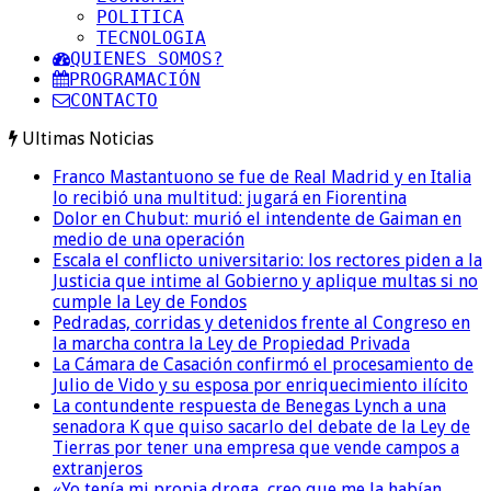
POLITICA
TECNOLOGIA
QUIENES SOMOS?
PROGRAMACIÓN
CONTACTO
Ultimas Noticias
Franco Mastantuono se fue de Real Madrid y en Italia
lo recibió una multitud: jugará en Fiorentina
Dolor en Chubut: murió el intendente de Gaiman en
medio de una operación
Escala el conflicto universitario: los rectores piden a la
Justicia que intime al Gobierno y aplique multas si no
cumple la Ley de Fondos
Pedradas, corridas y detenidos frente al Congreso en
la marcha contra la Ley de Propiedad Privada
La Cámara de Casación confirmó el procesamiento de
Julio de Vido y su esposa por enriquecimiento ilícito
La contundente respuesta de Benegas Lynch a una
senadora K que quiso sacarlo del debate de la Ley de
Tierras por tener una empresa que vende campos a
extranjeros
«Yo tenía mi propia droga, creo que me la habían