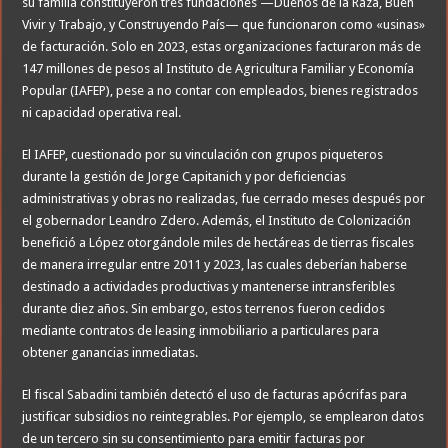
su familia constituyeron tres fundaciones —Dueños de la Raza, Buen
Vivir y Trabajo, y Construyendo País— que funcionaron como «usinas»
de facturación. Solo en 2023, estas organizaciones facturaron más de
147 millones de pesos al Instituto de Agricultura Familiar y Economía
Popular (IAFEP), pese a no contar con empleados, bienes registrados
ni capacidad operativa real.
El IAFEP, cuestionado por su vinculación con grupos piqueteros
durante la gestión de Jorge Capitanich y por deficiencias
administrativas y obras no realizadas, fue cerrado meses después por
el gobernador Leandro Zdero. Además, el Instituto de Colonización
benefició a López otorgándole miles de hectáreas de tierras fiscales
de manera irregular entre 2011 y 2023, las cuales deberían haberse
destinado a actividades productivas y mantenerse intransferibles
durante diez años. Sin embargo, estos terrenos fueron cedidos
mediante contratos de leasing inmobiliario a particulares para
obtener ganancias inmediatas.
El fiscal Sabadini también detectó el uso de facturas apócrifas para
justificar subsidios no reintegrables. Por ejemplo, se emplearon datos
de un tercero sin su consentimiento para emitir facturas por