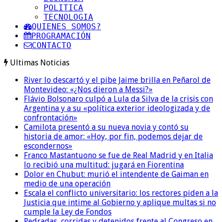
POLITICA
TECNOLOGIA
QUIENES SOMOS?
PROGRAMACIÓN
CONTACTO
Ultimas Noticias
River lo descartó y el pibe Jaime brilla en Peñarol de
Montevideo: «¿Nos dieron a Messi?»
Flávio Bolsonaro culpó a Lula da Silva de la crisis con
Argentina y a su «política exterior ideologizada y de
confrontación»
Camilota presentó a su nueva novia y contó su
historia de amor: «Hoy, por fin, podemos dejar de
escondernos»
Franco Mastantuono se fue de Real Madrid y en Italia
lo recibió una multitud: jugará en Fiorentina
Dolor en Chubut: murió el intendente de Gaiman en
medio de una operación
Escala el conflicto universitario: los rectores piden a la
Justicia que intime al Gobierno y aplique multas si no
cumple la Ley de Fondos
Pedradas, corridas y detenidos frente al Congreso en