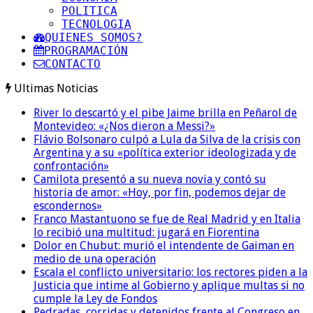
POLITICA
TECNOLOGIA
QUIENES SOMOS?
PROGRAMACIÓN
CONTACTO
Ultimas Noticias
River lo descartó y el pibe Jaime brilla en Peñarol de
Montevideo: «¿Nos dieron a Messi?»
Flávio Bolsonaro culpó a Lula da Silva de la crisis con
Argentina y a su «política exterior ideologizada y de
confrontación»
Camilota presentó a su nueva novia y contó su
historia de amor: «Hoy, por fin, podemos dejar de
escondernos»
Franco Mastantuono se fue de Real Madrid y en Italia
lo recibió una multitud: jugará en Fiorentina
Dolor en Chubut: murió el intendente de Gaiman en
medio de una operación
Escala el conflicto universitario: los rectores piden a la
Justicia que intime al Gobierno y aplique multas si no
cumple la Ley de Fondos
Pedradas, corridas y detenidos frente al Congreso en