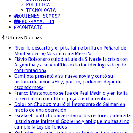
POLITICA
TECNOLOGIA
QUIENES SOMOS?
PROGRAMACIÓN
CONTACTO
Ultimas Noticias
River lo descartó y el pibe Jaime brilla en Peñarol de
Montevideo: «¿Nos dieron a Messi?»
Flávio Bolsonaro culpó a Lula da Silva de la crisis con
Argentina y a su «política exterior ideologizada y de
confrontación»
Camilota presentó a su nueva novia y contó su
historia de amor: «Hoy, por fin, podemos dejar de
escondernos»
Franco Mastantuono se fue de Real Madrid y en Italia
lo recibió una multitud: jugará en Fiorentina
Dolor en Chubut: murió el intendente de Gaiman en
medio de una operación
Escala el conflicto universitario: los rectores piden a la
Justicia que intime al Gobierno y aplique multas si no
cumple la Ley de Fondos
Pedradas, corridas y detenidos frente al Congreso en