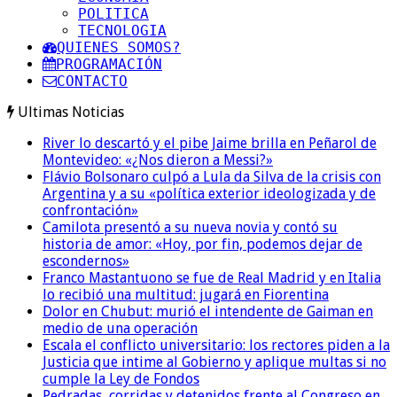
POLITICA
TECNOLOGIA
QUIENES SOMOS?
PROGRAMACIÓN
CONTACTO
Ultimas Noticias
River lo descartó y el pibe Jaime brilla en Peñarol de
Montevideo: «¿Nos dieron a Messi?»
Flávio Bolsonaro culpó a Lula da Silva de la crisis con
Argentina y a su «política exterior ideologizada y de
confrontación»
Camilota presentó a su nueva novia y contó su
historia de amor: «Hoy, por fin, podemos dejar de
escondernos»
Franco Mastantuono se fue de Real Madrid y en Italia
lo recibió una multitud: jugará en Fiorentina
Dolor en Chubut: murió el intendente de Gaiman en
medio de una operación
Escala el conflicto universitario: los rectores piden a la
Justicia que intime al Gobierno y aplique multas si no
cumple la Ley de Fondos
Pedradas, corridas y detenidos frente al Congreso en