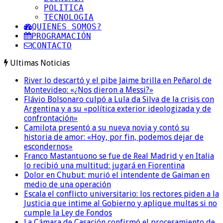
POLITICA
TECNOLOGIA
QUIENES SOMOS?
PROGRAMACIÓN
CONTACTO
Ultimas Noticias
River lo descartó y el pibe Jaime brilla en Peñarol de
Montevideo: «¿Nos dieron a Messi?»
Flávio Bolsonaro culpó a Lula da Silva de la crisis con
Argentina y a su «política exterior ideologizada y de
confrontación»
Camilota presentó a su nueva novia y contó su
historia de amor: «Hoy, por fin, podemos dejar de
escondernos»
Franco Mastantuono se fue de Real Madrid y en Italia
lo recibió una multitud: jugará en Fiorentina
Dolor en Chubut: murió el intendente de Gaiman en
medio de una operación
Escala el conflicto universitario: los rectores piden a la
Justicia que intime al Gobierno y aplique multas si no
cumple la Ley de Fondos
La Cámara de Casación confirmó el procesamiento de