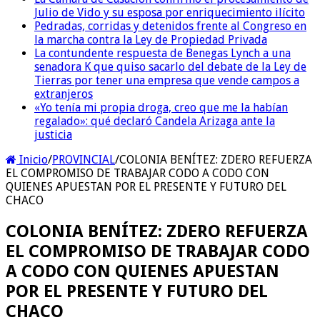
Julio de Vido y su esposa por enriquecimiento ilícito
Pedradas, corridas y detenidos frente al Congreso en
la marcha contra la Ley de Propiedad Privada
La contundente respuesta de Benegas Lynch a una
senadora K que quiso sacarlo del debate de la Ley de
Tierras por tener una empresa que vende campos a
extranjeros
«Yo tenía mi propia droga, creo que me la habían
regalado»: qué declaró Candela Arizaga ante la
justicia
Inicio
/
PROVINCIAL
/
COLONIA BENÍTEZ: ZDERO REFUERZA
EL COMPROMISO DE TRABAJAR CODO A CODO CON
QUIENES APUESTAN POR EL PRESENTE Y FUTURO DEL
CHACO
COLONIA BENÍTEZ: ZDERO REFUERZA
EL COMPROMISO DE TRABAJAR CODO
A CODO CON QUIENES APUESTAN
POR EL PRESENTE Y FUTURO DEL
CHACO