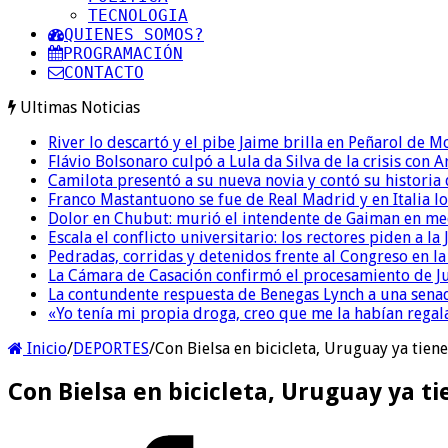
TECNOLOGIA
QUIENES SOMOS?
PROGRAMACIÓN
CONTACTO
Ultimas Noticias
River lo descartó y el pibe Jaime brilla en Peñarol de 
Flávio Bolsonaro culpó a Lula da Silva de la crisis con 
Camilota presentó a su nueva novia y contó su historia
Franco Mastantuono se fue de Real Madrid y en Italia lo
Dolor en Chubut: murió el intendente de Gaiman en me
Escala el conflicto universitario: los rectores piden a 
Pedradas, corridas y detenidos frente al Congreso en l
La Cámara de Casación confirmó el procesamiento de Jul
La contundente respuesta de Benegas Lynch a una senad
«Yo tenía mi propia droga, creo que me la habían regala
Inicio
/
DEPORTES
/
Con Bielsa en bicicleta, Uruguay ya tiene
Con Bielsa en bicicleta, Uruguay ya ti