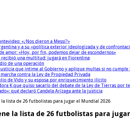
Montevideo: «¿Nos dieron a Messi?»
Argentina y a su «política exterior ideologizada y de confrontac
 de amor: «Hoy, por fin, podemos dejar de escondernos»
 recibió una multitud: jugará en Fiorentina
dio de una operación
la Justicia que intime al Gobierno y aplique multas si no cumple
a marcha contra la Ley de Propiedad Privada
io de Vido y su esposa por enriquecimiento ilícito
ora K que quiso sacarlo del debate de la Ley de Tierras por 
do»: qué declaró Candela Arizaga ante la justicia
 la lista de 26 futbolistas para jugar el Mundial 2026
ene la lista de 26 futbolistas para juga