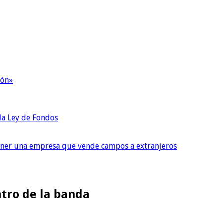
ión»
 la Ley de Fondos
tener una empresa que vende campos a extranjeros
ntro de la banda