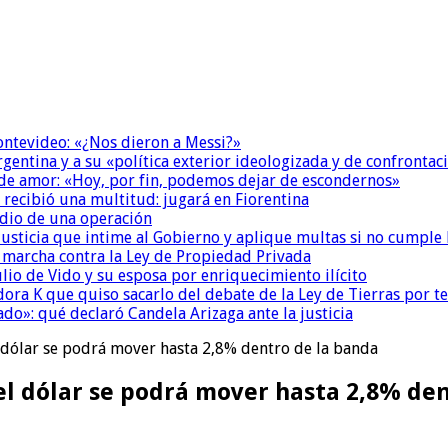
Montevideo: «¿Nos dieron a Messi?»
Argentina y a su «política exterior ideologizada y de confrontac
 de amor: «Hoy, por fin, podemos dejar de escondernos»
 recibió una multitud: jugará en Fiorentina
dio de una operación
la Justicia que intime al Gobierno y aplique multas si no cumple
a marcha contra la Ley de Propiedad Privada
io de Vido y su esposa por enriquecimiento ilícito
ora K que quiso sacarlo del debate de la Ley de Tierras por 
do»: qué declaró Candela Arizaga ante la justicia
l dólar se podrá mover hasta 2,8% dentro de la banda
el dólar se podrá mover hasta 2,8% de