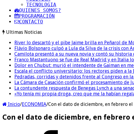
TECNOLOGIA
QUIENES SOMOS?
PROGRAMACIÓN
CONTACTO
Ultimas Noticias
River lo descartó y el pibe Jaime brilla en Peñarol de 
Flávio Bolsonaro culpó a Lula da Silva de la crisis con 
Camilota presentó a su nueva novia y contó su historia
Franco Mastantuono se fue de Real Madrid y en Italia lo
Dolor en Chubut: murió el intendente de Gaiman en me
Escala el conflicto universitario: los rectores piden a 
Pedradas, corridas y detenidos frente al Congreso en l
La Cámara de Casación confirmó el procesamiento de Jul
La contundente respuesta de Benegas Lynch a una senad
«Yo tenía mi propia droga, creo que me la habían regala
Inicio
/
ECONOMIA
/
Con el dato de diciembre, en febrero e
Con el dato de diciembre, en febrero 