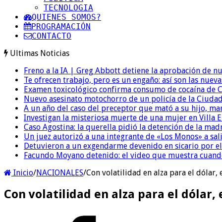
TECNOLOGIA
QUIENES SOMOS?
PROGRAMACIÓN
CONTACTO
Ultimas Noticias
Freno a la IA | Greg Abbott detiene la aprobación de n
Te ofrecen trabajo, pero es un engaño: así son las nueva
Examen toxicológico confirma consumo de cocaína de C
Nuevo asesinato motochorro de un policía de la Ciudad
A un año del caso del preceptor que mató a su hijo, mar
Investigan la misteriosa muerte de una mujer en Villa El
Caso Agostina: la querella pidió la detención de la mad
Un juez autorizó a una integrante de «Los Monos» a sali
Detuvieron a un exgendarme devenido en sicario por e
Facundo Moyano detenido: el video que muestra cuand
Inicio
/
NACIONALES
/
Con volatilidad en alza para el dólar,
Con volatilidad en alza para el dólar,