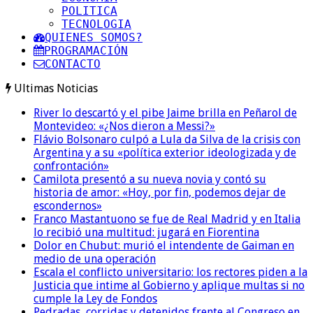
POLITICA
TECNOLOGIA
QUIENES SOMOS?
PROGRAMACIÓN
CONTACTO
Ultimas Noticias
River lo descartó y el pibe Jaime brilla en Peñarol de
Montevideo: «¿Nos dieron a Messi?»
Flávio Bolsonaro culpó a Lula da Silva de la crisis con
Argentina y a su «política exterior ideologizada y de
confrontación»
Camilota presentó a su nueva novia y contó su
historia de amor: «Hoy, por fin, podemos dejar de
escondernos»
Franco Mastantuono se fue de Real Madrid y en Italia
lo recibió una multitud: jugará en Fiorentina
Dolor en Chubut: murió el intendente de Gaiman en
medio de una operación
Escala el conflicto universitario: los rectores piden a la
Justicia que intime al Gobierno y aplique multas si no
cumple la Ley de Fondos
Pedradas, corridas y detenidos frente al Congreso en