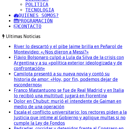
POLITICA
TECNOLOGIA
QUIENES SOMOS?
PROGRAMACIÓN
CONTACTO
Ultimas Noticias
River lo descartó y el pibe Jaime brilla en Peñarol de
Montevideo: «¿Nos dieron a Messi?»
Flávio Bolsonaro culpó a Lula da Silva de la crisis con
Argentina y a su «política exterior ideologizada y de
confrontación»
Camilota presentó a su nueva novia y contó su
historia de amor: «Hoy, por fin, podemos dejar de
escondernos»
Franco Mastantuono se fue de Real Madrid y en Italia
lo recibió una multitud: jugará en Fiorentina
Dolor en Chubut: murió el intendente de Gaiman en
medio de una operación
Escala el conflicto universitario: los rectores piden a la
Justicia que intime al Gobierno y aplique multas si no
cumple la Ley de Fondos
Pedradas, corridas y detenidos frente al Congreso en