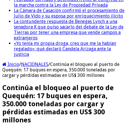
la marcha contra la Ley de Propiedad Privada
La Cámara de Casación confirmó el procesamiento de
Julio de Vido y su esposa por enriquecimiento ilícito
La contundente respuesta de Benegas Lynch a una
senadora K que quiso sacarlo del debate de la Ley de
Tierras por tener una empresa que vende campos a
extranjeros
«Yo tenía mi propia droga, creo que me la habían
regalado»: qué declaró Candela Arizaga ante la
justicia
Inicio
/
NACIONALES
/
Continúa el bloqueo al puerto de
Quequén: 17 buques en espera, 350.000 toneladas por
cargar y pérdidas estimadas en US$ 300 millones
Continúa el bloqueo al puerto de
Quequén: 17 buques en espera,
350.000 toneladas por cargar y
pérdidas estimadas en US$ 300
millones