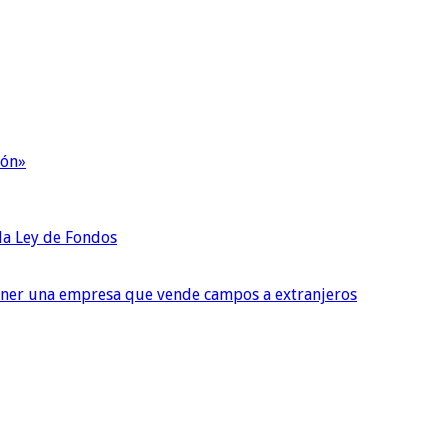
ión»
 la Ley de Fondos
tener una empresa que vende campos a extranjeros