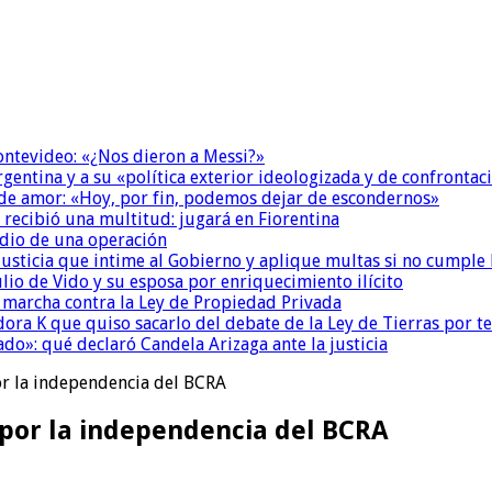
Montevideo: «¿Nos dieron a Messi?»
Argentina y a su «política exterior ideologizada y de confrontac
 de amor: «Hoy, por fin, podemos dejar de escondernos»
 recibió una multitud: jugará en Fiorentina
dio de una operación
la Justicia que intime al Gobierno y aplique multas si no cumple
io de Vido y su esposa por enriquecimiento ilícito
a marcha contra la Ley de Propiedad Privada
ora K que quiso sacarlo del debate de la Ley de Tierras por 
do»: qué declaró Candela Arizaga ante la justicia
or la independencia del BCRA
 por la independencia del BCRA