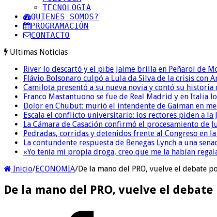
TECNOLOGIA
QUIENES SOMOS?
PROGRAMACIÓN
CONTACTO
Ultimas Noticias
River lo descartó y el pibe Jaime brilla en Peñarol de 
Flávio Bolsonaro culpó a Lula da Silva de la crisis con 
Camilota presentó a su nueva novia y contó su historia
Franco Mastantuono se fue de Real Madrid y en Italia lo
Dolor en Chubut: murió el intendente de Gaiman en me
Escala el conflicto universitario: los rectores piden a 
La Cámara de Casación confirmó el procesamiento de Jul
Pedradas, corridas y detenidos frente al Congreso en l
La contundente respuesta de Benegas Lynch a una senad
«Yo tenía mi propia droga, creo que me la habían regala
Inicio
/
ECONOMIA
/
De la mano del PRO, vuelve el debate p
De la mano del PRO, vuelve el debate