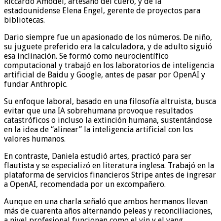
Riccardo Amodei, artesano del cuero, y de la
estadounidense Elena Engel, gerente de proyectos para
bibliotecas.
Dario siempre fue un apasionado de los números. De niño,
su juguete preferido era la calculadora, y de adulto siguió
esa inclinación. Se formó como neurocientífico
computacional y trabajó en los laboratorios de inteligencia
artificial de Baidu y Google, antes de pasar por OpenAI y
fundar Anthropic.
Su enfoque laboral, basado en una filosofía altruista, busca
evitar que una IA sobrehumana provoque resultados
catastróficos o incluso la extinción humana, sustentándose
en la idea de “alinear” la inteligencia artificial con los
valores humanos.
En contraste, Daniela estudió artes, practicó para ser
flautista y se especializó en literatura inglesa. Trabajó en la
plataforma de servicios financieros Stripe antes de ingresar
a OpenAI, recomendada por un excompañero.
Aunque en una charla señaló que ambos hermanos llevan
más de cuarenta años alternando peleas y reconciliaciones,
a nivel profesional funcionan como el yin y el yang.