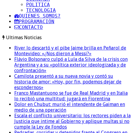
POLITICA
TECNOLOGIA
QUIENES SOMOS?
PROGRAMACIÓN
CONTACTO
Ultimas Noticias
River lo descartó y el pibe Jaime brilla en Peñarol de
Montevideo: «¿Nos dieron a Messi?»
Flávio Bolsonaro culpó a Lula da Silva de la crisis con
Argentina y a su «política exterior ideologizada y de
confrontación»
Camilota presentó a su nueva novia y contó su
historia de amor: «Hoy, por fin, podemos dejar de
escondernos»
Franco Mastantuono se fue de Real Madrid y en Italia
lo recibió una multitud: jugará en Fiorentina
Dolor en Chubut: murió el intendente de Gaiman en
medio de una operación
Escala el conflicto universitario: los rectores piden a la
Justicia que intime al Gobierno y aplique multas si no
cumple la Ley de Fondos
Pedradas, corridas y detenidos frente al Congreso en