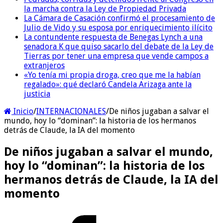
la marcha contra la Ley de Propiedad Privada
La Cámara de Casación confirmó el procesamiento de
Julio de Vido y su esposa por enriquecimiento ilícito
La contundente respuesta de Benegas Lynch a una
senadora K que quiso sacarlo del debate de la Ley de
Tierras por tener una empresa que vende campos a
extranjeros
«Yo tenía mi propia droga, creo que me la habían
regalado»: qué declaró Candela Arizaga ante la
justicia
Inicio
/
INTERNACIONALES
/
De niños jugaban a salvar el
mundo, hoy lo “dominan”: la historia de los hermanos
detrás de Claude, la IA del momento
De niños jugaban a salvar el mundo,
hoy lo “dominan”: la historia de los
hermanos detrás de Claude, la IA del
momento