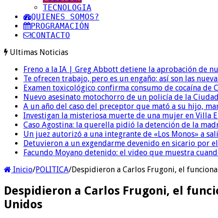
TECNOLOGIA
QUIENES SOMOS?
PROGRAMACIÓN
CONTACTO
Ultimas Noticias
Freno a la IA | Greg Abbott detiene la aprobación de n
Te ofrecen trabajo, pero es un engaño: así son las nueva
Examen toxicológico confirma consumo de cocaína de C
Nuevo asesinato motochorro de un policía de la Ciudad
A un año del caso del preceptor que mató a su hijo, mar
Investigan la misteriosa muerte de una mujer en Villa El
Caso Agostina: la querella pidió la detención de la mad
Un juez autorizó a una integrante de «Los Monos» a sali
Detuvieron a un exgendarme devenido en sicario por e
Facundo Moyano detenido: el video que muestra cuand
Inicio
/
POLITICA
/
Despidieron a Carlos Frugoni, el funcio
Despidieron a Carlos Frugoni, el fun
Unidos