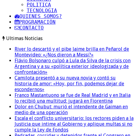
POLITICA
TECNOLOGIA
QUIENES SOMOS?
PROGRAMACIÓN
CONTACTO
Ultimas Noticias
River lo descartó y el pibe Jaime brilla en Peñarol de
Montevideo: «¿Nos dieron a Messi?»
Flávio Bolsonaro culpó a Lula da Silva de la crisis con
Argentina y a su «política exterior ideologizada y de
confrontación»
Camilota presentó a su nueva novia y contó su
historia de amor: «Hoy, por fin, podemos dejar de
escondernos»
Franco Mastantuono se fue de Real Madrid y en Italia
lo recibió una multitud: jugará en Fiorentina
Dolor en Chubut: murió el intendente de Gaiman en
medio de una operación
Escala el conflicto universitario: los rectores piden a la
Justicia que intime al Gobierno y aplique multas si no
cumple la Ley de Fondos
Pedradas, corridas y detenidos frente al Congreso en