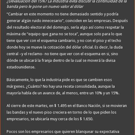
¿Devaluación del 15%? La industria evita discutir la continuidad de la
banda pero le pone un nuevo valor al dólar
“Cambiar en este momento no tiene demasiado sentido y podría
generar algún ruido innecesario”, coinciden en las empresas. Después
del resultado electoral del domingo, sería algo así como respetar la
máxima de “equipo que gana no se toca”, aunque solo para lo que
tiene que ver con el esquema cambiario, y no con el piso y el techo
donde hoy se mueve la cotización del dólar oficial. Es decir, la duda
central –y el reclamo- no tiene que ver con el esquema en si, sino
dónde se ubicará la franja dentro de la cual se moverá la divisa
estadounidense.
Básicamente, lo que la industria pide es que se cambien esos
márgenes. ¿Cuánto? No hay una receta consolidada, aunque la
mayoría habla de un avance de, al menos, entre un 10% y un 15%.
Al cierre de este martes, en $ 1.495 en el Banco Nación, si se movieran
las bandas y el nuevo piso creciera en torno de lo que piden los
empresarios, se ubicaría muy cerca de los $ 1.650.
Pocos son los empresarios que quieren blanquear su expectativa