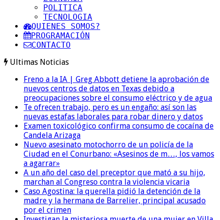
POLITICA
TECNOLOGIA
QUIENES SOMOS?
PROGRAMACIÓN
CONTACTO
Ultimas Noticias
Freno a la IA | Greg Abbott detiene la aprobación de
nuevos centros de datos en Texas debido a
preocupaciones sobre el consumo eléctrico y de agua
Te ofrecen trabajo, pero es un engaño: así son las
nuevas estafas laborales para robar dinero y datos
Examen toxicológico confirma consumo de cocaína de
Candela Arizaga
Nuevo asesinato motochorro de un policía de la
Ciudad en el Conurbano: «Asesinos de m…, los vamos
a agarrar»
A un año del caso del preceptor que mató a su hijo,
marchan al Congreso contra la violencia vicaria
Caso Agostina: la querella pidió la detención de la
madre y la hermana de Barrelier, principal acusado
por el crimen
Investigan la misteriosa muerte de una mujer en Villa