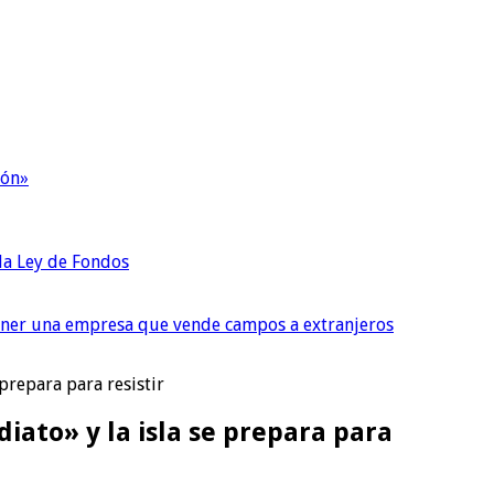
ión»
 la Ley de Fondos
tener una empresa que vende campos a extranjeros
prepara para resistir
ato» y la isla se prepara para