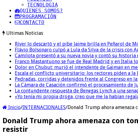
TECNOLOGIA
QUIENES SOMOS?
PROGRAMACIÓN
CONTACTO
Ultimas Noticias
River lo descartó y el pibe Jaime brilla en Peñarol de 
Flávio Bolsonaro culpó a Lula da Silva de la crisis con 
Camilota presentó a su nueva novia y contó su historia
Franco Mastantuono se fue de Real Madrid y en Italia lo
Dolor en Chubut: murió el intendente de Gaiman en me
Escala el conflicto universitario: los rectores piden a 
Pedradas, corridas y detenidos frente al Congreso en l
La Cámara de Casación confirmó el procesamiento de Jul
La contundente respuesta de Benegas Lynch a una senad
«Yo tenía mi propia droga, creo que me la habían regala
Inicio
/
INTERNACIONALES
/
Donald Trump ahora amenaza con 
Donald Trump ahora amenaza con tomar
resistir