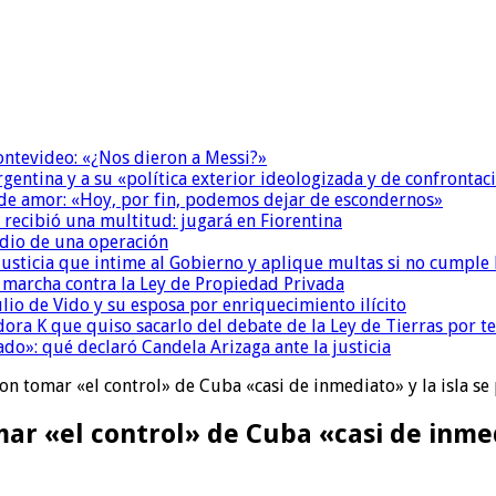
Montevideo: «¿Nos dieron a Messi?»
Argentina y a su «política exterior ideologizada y de confrontac
 de amor: «Hoy, por fin, podemos dejar de escondernos»
 recibió una multitud: jugará en Fiorentina
dio de una operación
la Justicia que intime al Gobierno y aplique multas si no cumple
a marcha contra la Ley de Propiedad Privada
io de Vido y su esposa por enriquecimiento ilícito
ora K que quiso sacarlo del debate de la Ley de Tierras por 
do»: qué declaró Candela Arizaga ante la justicia
tomar «el control» de Cuba «casi de inmediato» y la isla se 
 «el control» de Cuba «casi de inmedi