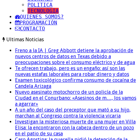
POLITICA
TECNOLOGIA
QUIENES SOMOS?
PROGRAMACIÓN
CONTACTO
Ultimas Noticias
Freno a la IA | Greg Abbott detiene la aprobación de
nuevos centros de datos en Texas debido a
preocupaciones sobre el consumo eléctrico y de agua
Te ofrecen trabajo, pero es un engaño: así son las
nuevas estafas laborales para robar dinero y datos
Examen toxicológico confirma consumo de cocaína de
Candela Arizaga
Nuevo asesinato motochorro de un policía de la
Ciudad en el Conurbano: «Asesinos de m…, los vamos
a agarrar»
A un año del caso del preceptor que mató a su hijo,
marchan al Congreso contra la violencia vicaria
Investigan la misteriosa muerte de una mujer en Villa
Elisa: la encontraron con la cabeza dentro de un pozo
en el patio de su casa
Caso Agostina: la querella pidió la detención de la