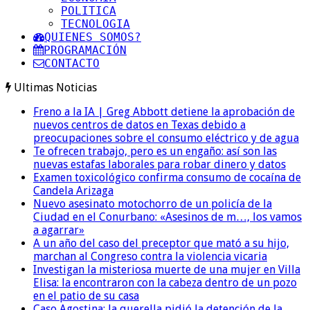
POLITICA
TECNOLOGIA
QUIENES SOMOS?
PROGRAMACIÓN
CONTACTO
Ultimas Noticias
Freno a la IA | Greg Abbott detiene la aprobación de
nuevos centros de datos en Texas debido a
preocupaciones sobre el consumo eléctrico y de agua
Te ofrecen trabajo, pero es un engaño: así son las
nuevas estafas laborales para robar dinero y datos
Examen toxicológico confirma consumo de cocaína de
Candela Arizaga
Nuevo asesinato motochorro de un policía de la
Ciudad en el Conurbano: «Asesinos de m…, los vamos
a agarrar»
A un año del caso del preceptor que mató a su hijo,
marchan al Congreso contra la violencia vicaria
Investigan la misteriosa muerte de una mujer en Villa
Elisa: la encontraron con la cabeza dentro de un pozo
en el patio de su casa
Caso Agostina: la querella pidió la detención de la