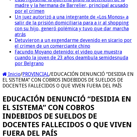
madre y la hermana de Barrelier, principal acusado
por el crimen
Un juez autorizó a una integrante de «Los Monos» a
salir de la prisión domiciliaria para a ir al shopping
con su hijo, generó polémica y tuvo que dar marcha
atrás
Detuvieron a un exgendarme devenido en sicario por
el crimen de un comerciante chino
Facundo Moyano detenido: el video que muestra
cuando la joven de 23 años deambula semidesnuda
por Belgrano
Inicio
/
PROVINCIAL
/
EDUCACIÓN DENUNCIÓ “DESIDIA EN
EL SISTEMA” CON COBROS INDEBIDOS DE SUELDOS DE
DOCENTES FALLECIDOS O QUE VIVEN FUERA DEL PAÍS
EDUCACIÓN DENUNCIÓ “DESIDIA EN
EL SISTEMA” CON COBROS
INDEBIDOS DE SUELDOS DE
DOCENTES FALLECIDOS O QUE VIVEN
FUERA DEL PAÍS