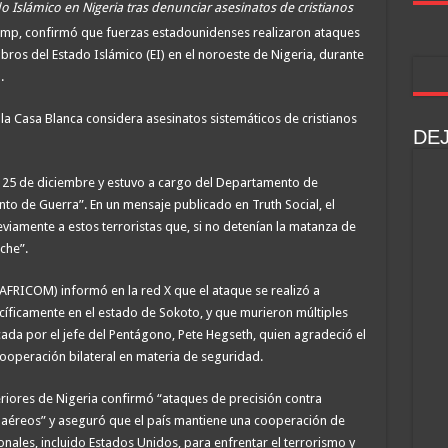
o Islámico en Nigeria tras denunciar asesinatos de cristianos
ump, confirmó que fuerzas estadounidenses realizaron ataques
os del Estado Islámico (EI) en el noroeste de Nigeria, durante
.
la Casa Blanca considera asesinatos sistemáticos de cristianos
DE
l 25 de diciembre y estuvo a cargo del Departamento de
to de Guerra”. En un mensaje publicado en Truth Social, el
viamente a estos terroristas que, si no detenían la matanza de
oche”.
FRICOM) informó en la red X que el ataque se realizó a
ecíficamente en el estado de Sokoto, y que murieron múltiples
icada por el jefe del Pentágono, Pete Hegseth, quien agradeció el
ooperación bilateral en materia de seguridad.
teriores de Nigeria confirmó “ataques de precisión contra
aéreos” y aseguró que el país mantiene una cooperación de
nales, incluido Estados Unidos, para enfrentar el terrorismo y