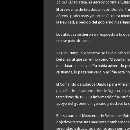
EE.UU. lanzó ataques aéreos contra el Estad
El presidente de Estados Unidos, Donald Tr
aéreos “poderosos y mortales” contra miembr
la Navidad, a pedido del gobierno nigeriano
Los ataques se dieron en respuesta a lo que 
en ese país africano.
Según Trump, el operativo se llevó a cabo e
Defensa, al que se refirió como “Departamen
mandatario sostuvo: “Ya había advertido pre
cristianos, lo pagarían caro, y así fue esta n
El Comando de Estados Unidos para África (A
petición de las autoridades de Nigeria, esp
terroristas de ISIS. La información fue ratif
apoyo del gobierno nigeriano y destacó la c
Por su parte, el Ministerio de Relaciones Ex
objetivos terroristas mediante bombardeos 
seguridad estructurada con socios internacio