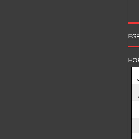
ESP
HO