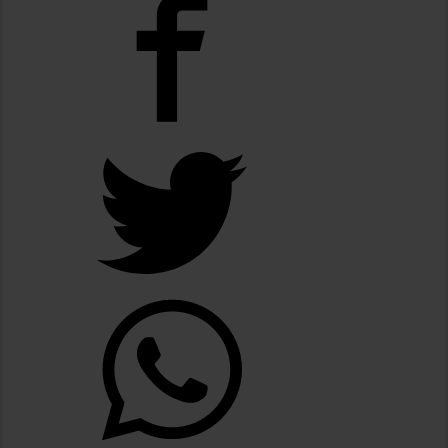
La Cámara de Casación confirmó el procesamiento de Julio de Vido y su esposa po
La contundente respuesta de Benegas Lynch a una senadora K que quiso sacarlo de
«Yo tenía mi propia droga, creo que me la habían regalado»: qué declaró Candela 