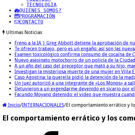
TECNOLOGIA
QUIENES SOMOS?
PROGRAMACIÓN
CONTACTO
Ultimas Noticias
Freno a la IA | Greg Abbott detiene la aprobación de n
Te ofrecen trabajo, pero es un engaño: así son las nueva
Examen toxicológico confirma consumo de cocaína de C
Nuevo asesinato motochorro de un policía de la Ciudad
A un año del caso del preceptor que mató a su hijo, mar
Investigan la misteriosa muerte de una mujer en Villa El
Caso Agostina: la querella pidió la detención de la mad
Un juez autorizó a una integrante de «Los Monos» a sali
Detuvieron a un exgendarme devenido en sicario por e
Facundo Moyano detenido: el video que muestra cuand
Inicio
/
INTERNACIONALES
/
El comportamiento errático y l
El comportamiento errático y los com