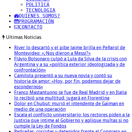
POLITICA
TECNOLOGIA
QUIENES SOMOS?
PROGRAMACIÓN
CONTACTO
Ultimas Noticias
River lo descartó y el pibe Jaime brilla en Peñarol de
Montevideo: «¿Nos dieron a Messi?»
Flávio Bolsonaro culpó a Lula da Silva de la crisis con
Argentina y a su «política exterior ideologizada y de
confrontación»
Camilota presentó a su nueva novia y contó su
historia de amor: «Hoy, por fin, podemos dejar de
escondernos»
Franco Mastantuono se fue de Real Madrid y en Italia
lo recibió una multitud: jugará en Fiorentina
Dolor en Chubut: murió el intendente de Gaiman en
medio de una operación
Escala el conflicto universitario: los rectores piden a la
Justicia que intime al Gobierno y aplique multas si no
cumple la Ley de Fondos
Pedradas, corridas y detenidos frente al Congreso en