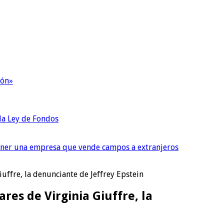
ión»
 la Ley de Fondos
tener una empresa que vende campos a extranjeros
iuffre, la denunciante de Jeffrey Epstein
ares de Virginia Giuffre, la