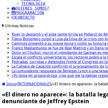
TECNOLOGIA
QUIENES SOMOS?
PROGRAMACIÓN
CONTACTO
Ultimas Noticias
River lo descartó y el pibe Jaime brilla en Peñarol de 
Flávio Bolsonaro culpó a Lula da Silva de la crisis con 
Camilota presentó a su nueva novia y contó su historia
Franco Mastantuono se fue de Real Madrid y en Italia lo
Dolor en Chubut: murió el intendente de Gaiman en me
Escala el conflicto universitario: los rectores piden a 
Pedradas, corridas y detenidos frente al Congreso en l
La Cámara de Casación confirmó el procesamiento de Jul
La contundente respuesta de Benegas Lynch a una senad
«Yo tenía mi propia droga, creo que me la habían regala
Inicio
/
INTERNACIONALES
/
«El dinero no aparece»: la batal
«El dinero no aparece»: la batalla lega
denunciante de Jeffrey Epstein