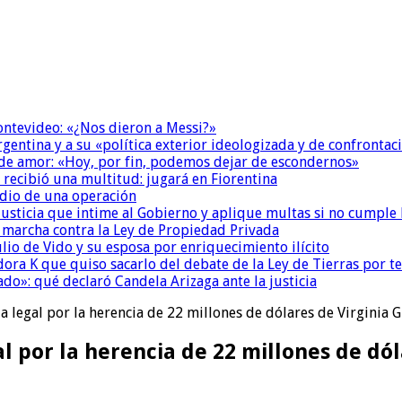
Montevideo: «¿Nos dieron a Messi?»
Argentina y a su «política exterior ideologizada y de confrontac
 de amor: «Hoy, por fin, podemos dejar de escondernos»
 recibió una multitud: jugará en Fiorentina
dio de una operación
la Justicia que intime al Gobierno y aplique multas si no cumple
a marcha contra la Ley de Propiedad Privada
io de Vido y su esposa por enriquecimiento ilícito
ora K que quiso sacarlo del debate de la Ley de Tierras por 
do»: qué declaró Candela Arizaga ante la justicia
la legal por la herencia de 22 millones de dólares de Virginia G
l por la herencia de 22 millones de dól