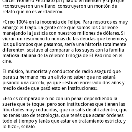
cárcel. Homero Pettinato (37) habló en Blender y dijo que
«construyeron un villano, construyeron un montón de
relato que no es verdadero».
«Creo 100% en la inocencia de Felipe. Para nosotros es muy
amargo el trago. La gente cree que somos los Corleone
manejando la Justicia con nuestros millones de dólares. Si
vieran un resumencito nomás de las deudas que tenemos y
los quilombos que pasamos, sería una historia totalmente
diferente», sostuvo al comparar a los suyos con la familia
mafiosa italiana de la célebre trilogía de El Padrino en el
cine.
El músico, humorista y conductor de radio aseguró que
para su hermano «es un alivio no saber que no estará
pisando una cárcel», ya que «estuvo encerrado dos años y
medio desde que pasó esto en instituciones».
«Eso es comparable o no con un penal dependiendo la
suerte que te toque, pero son instituciones que tienen las
libertades muy reducidas, que no salís de ahí adentro, que
no tenés uso de tecnología, que tenés que acatar órdenes
todo el tiempo y tenés que estar en tratamiento estricto, y
lo hizo», señaló.