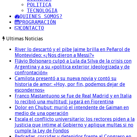
POLITICA
TECNOLOGIA
QUIENES SOMOS?
PROGRAMACIÓN
CONTACTO
Ultimas Noticias
River lo descartó y el pibe Jaime brilla en Peñarol de
Montevideo: «¿Nos dieron a Messi?»
Flávio Bolsonaro culpó a Lula da Silva de la crisis con
Argentina y a su «política exterior ideologizada y de
confrontación»
Camilota presentó a su nueva novia y contó su
historia de amor: «Hoy, por fin, podemos dejar de
escondernos»
Franco Mastantuono se fue de Real Madrid y en Italia
lo recibió una multitud: jugará en Fiorentina
Dolor en Chubut: murió el intendente de Gaiman en
medio de una operación
Escala el conflicto universitario: los rectores piden a la
Justicia que intime al Gobierno y aplique multas si no
cumple la Ley de Fondos
Pedradas, corridas y detenidos frente al Congreso en