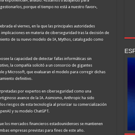
ma exponencial», añadió. «Estamos trabajando para
estionarlos, porque el tiempo no está a nuestro favor»,
ebrada el viernes, en la que las principales autoridades
 implicaciones en materia de ciberseguridad tras la decisión de
miento de su nuevo modelo de IA, Mythos, catalogado como
ESP
posee la capacidad de detectar fallas informáticas sin
otivo, la compañía solicitó a un consorcio de gigantes
ple y Microsoft, que evaluaran el modelo para corregir dichas
amiento definitivo.
erpretadas por expertos en ciberseguridad como una
ertiginoso avance de la IA. Asimismo, Anthropic ha sido
s riesgos de esta tecnología al priorizar su comercialización
OpenAI y su modelo ChatGPT.
ue los mercados financieros estadounidenses se mantienen
 ambas empresas previstas para fines de este año.