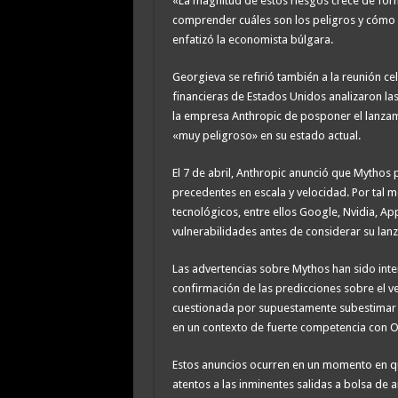
«La magnitud de estos riesgos crece de for
comprender cuáles son los peligros y cómo g
enfatizó la economista búlgara.
Georgieva se refirió también a la reunión cel
financieras de Estados Unidos analizaron las
la empresa Anthropic de posponer el lanza
«muy peligroso» en su estado actual.
El 7 de abril, Anthropic anunció que Mythos 
precedentes en escala y velocidad. Por tal m
tecnológicos, entre ellos Google, Nvidia, Ap
vulnerabilidades antes de considerar su lanz
Las advertencias sobre Mythos han sido int
confirmación de las predicciones sobre el v
cuestionada por supuestamente subestimar lo
en un contexto de fuerte competencia con 
Estos anuncios ocurren en un momento en q
atentos a las inminentes salidas a bolsa de