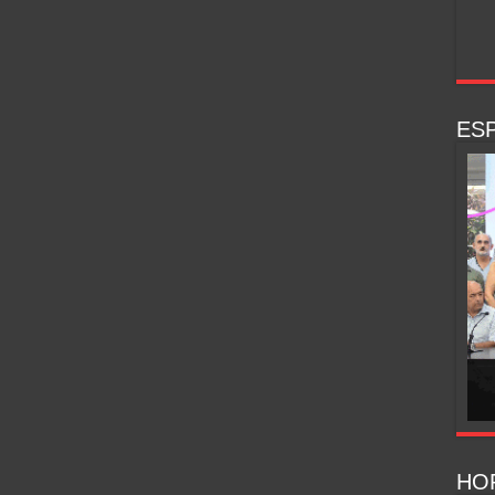
ESP
HO