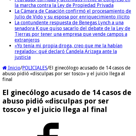
la marcha contra la Ley de Propiedad Privada
La Cámara de Casación confirmó el procesamiento de
Julio de Vido y su esposa por enriquecimiento ilícito
La contundente respuesta de Benegas Lynch a una
senadora K que quiso sacarlo del debate de la Ley de
Tierras por tener una empresa que vende campos a
extranjeros
«Yo tenía mi propia droga, creo que me la habían
regalado»: qué declaró Candela Arizaga ante la
justicia
Inicio
/
POLICIALES
/
El ginecólogo acusado de 14 casos de
abuso pidió «disculpas por ser tosco» y el juicio llega al
final
El ginecólogo acusado de 14 casos de
abuso pidió «disculpas por ser
tosco» y el juicio llega al final