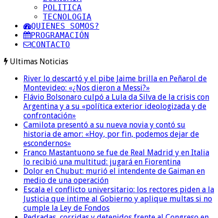
POLITICA
TECNOLOGIA
QUIENES SOMOS?
PROGRAMACIÓN
CONTACTO
Ultimas Noticias
River lo descartó y el pibe Jaime brilla en Peñarol de
Montevideo: «¿Nos dieron a Messi?»
Flávio Bolsonaro culpó a Lula da Silva de la crisis con
Argentina y a su «política exterior ideologizada y de
confrontación»
Camilota presentó a su nueva novia y contó su
historia de amor: «Hoy, por fin, podemos dejar de
escondernos»
Franco Mastantuono se fue de Real Madrid y en Italia
lo recibió una multitud: jugará en Fiorentina
Dolor en Chubut: murió el intendente de Gaiman en
medio de una operación
Escala el conflicto universitario: los rectores piden a la
Justicia que intime al Gobierno y aplique multas si no
cumple la Ley de Fondos
Pedradas, corridas y detenidos frente al Congreso en