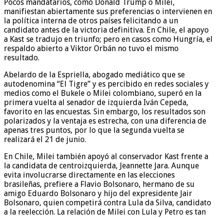
Pocos mandatarios, como Donald Trump o Milei,
manifiestan abiertamente sus preferencias o intervienen en
la política interna de otros países felicitando a un
candidato antes de la victoria definitiva. En Chile, el apoyo
a Kast se tradujo en triunfo; pero en casos como Hungría, el
respaldo abierto a Viktor Orbán no tuvo el mismo
resultado.
Abelardo de la Espriella, abogado mediático que se
autodenomina “El Tigre” y es percibido en redes sociales y
medios como el Bukele o Milei colombiano, superó en la
primera vuelta al senador de izquierda Iván Cepeda,
favorito en las encuestas. Sin embargo, los resultados son
polarizados y la ventaja es estrecha, con una diferencia de
apenas tres puntos, por lo que la segunda vuelta se
realizará el 21 de junio.
En Chile, Milei también apoyó al conservador Kast frente a
la candidata de centroizquierda, Jeannette Jara. Aunque
evita involucrarse directamente en las elecciones
brasileñas, prefiere a Flavio Bolsonaro, hermano de su
amigo Eduardo Bolsonaro y hijo del expresidente Jair
Bolsonaro, quien competirá contra Lula da Silva, candidato
a la reelección. La relación de Milei con Lula y Petro es tan