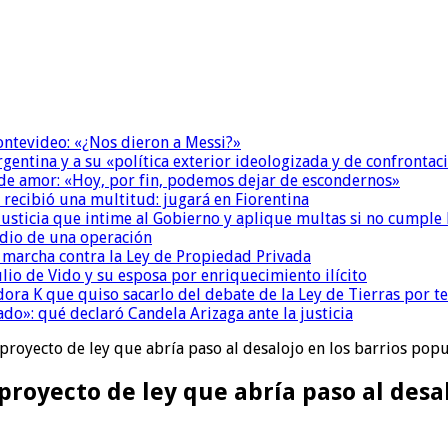
Montevideo: «¿Nos dieron a Messi?»
Argentina y a su «política exterior ideologizada y de confrontac
 de amor: «Hoy, por fin, podemos dejar de escondernos»
 recibió una multitud: jugará en Fiorentina
la Justicia que intime al Gobierno y aplique multas si no cumple
dio de una operación
a marcha contra la Ley de Propiedad Privada
io de Vido y su esposa por enriquecimiento ilícito
ora K que quiso sacarlo del debate de la Ley de Tierras por 
do»: qué declaró Candela Arizaga ante la justicia
 proyecto de ley que abría paso al desalojo en los barrios pop
proyecto de ley que abría paso al desa