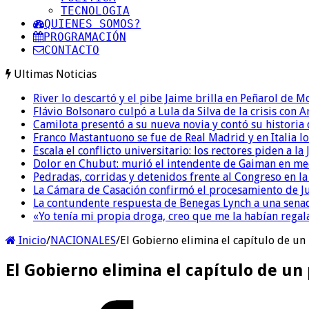
TECNOLOGIA
QUIENES SOMOS?
PROGRAMACIÓN
CONTACTO
Ultimas Noticias
River lo descartó y el pibe Jaime brilla en Peñarol de 
Flávio Bolsonaro culpó a Lula da Silva de la crisis con 
Camilota presentó a su nueva novia y contó su historia
Franco Mastantuono se fue de Real Madrid y en Italia lo
Escala el conflicto universitario: los rectores piden a 
Dolor en Chubut: murió el intendente de Gaiman en me
Pedradas, corridas y detenidos frente al Congreso en l
La Cámara de Casación confirmó el procesamiento de Jul
La contundente respuesta de Benegas Lynch a una senad
«Yo tenía mi propia droga, creo que me la habían regala
Inicio
/
NACIONALES
/
El Gobierno elimina el capítulo de un
El Gobierno elimina el capítulo de un 