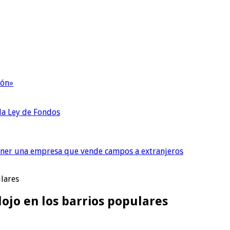
ión»
 la Ley de Fondos
tener una empresa que vende campos a extranjeros
ulares
lojo en los barrios populares