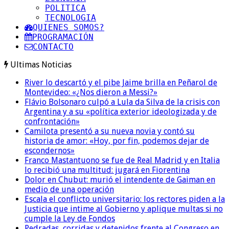
POLITICA
TECNOLOGIA
QUIENES SOMOS?
PROGRAMACIÓN
CONTACTO
Ultimas Noticias
River lo descartó y el pibe Jaime brilla en Peñarol de
Montevideo: «¿Nos dieron a Messi?»
Flávio Bolsonaro culpó a Lula da Silva de la crisis con
Argentina y a su «política exterior ideologizada y de
confrontación»
Camilota presentó a su nueva novia y contó su
historia de amor: «Hoy, por fin, podemos dejar de
escondernos»
Franco Mastantuono se fue de Real Madrid y en Italia
lo recibió una multitud: jugará en Fiorentina
Dolor en Chubut: murió el intendente de Gaiman en
medio de una operación
Escala el conflicto universitario: los rectores piden a la
Justicia que intime al Gobierno y aplique multas si no
cumple la Ley de Fondos
Pedradas, corridas y detenidos frente al Congreso en