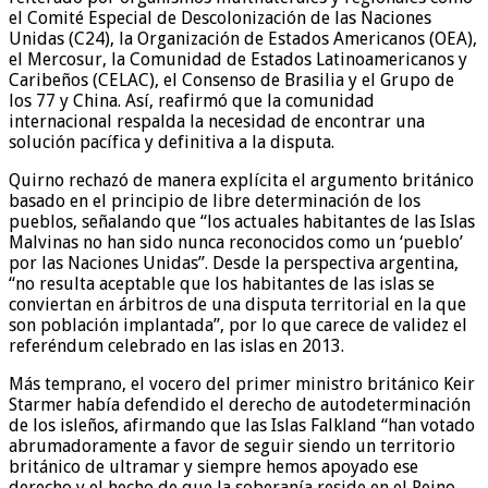
el Comité Especial de Descolonización de las Naciones
Unidas (C24), la Organización de Estados Americanos (OEA),
el Mercosur, la Comunidad de Estados Latinoamericanos y
Caribeños (CELAC), el Consenso de Brasilia y el Grupo de
los 77 y China. Así, reafirmó que la comunidad
internacional respalda la necesidad de encontrar una
solución pacífica y definitiva a la disputa.
Quirno rechazó de manera explícita el argumento británico
basado en el principio de libre determinación de los
pueblos, señalando que “los actuales habitantes de las Islas
Malvinas no han sido nunca reconocidos como un ‘pueblo’
por las Naciones Unidas”. Desde la perspectiva argentina,
“no resulta aceptable que los habitantes de las islas se
conviertan en árbitros de una disputa territorial en la que
son población implantada”, por lo que carece de validez el
referéndum celebrado en las islas en 2013.
Más temprano, el vocero del primer ministro británico Keir
Starmer había defendido el derecho de autodeterminación
de los isleños, afirmando que las Islas Falkland “han votado
abrumadoramente a favor de seguir siendo un territorio
británico de ultramar y siempre hemos apoyado ese
derecho y el hecho de que la soberanía reside en el Reino