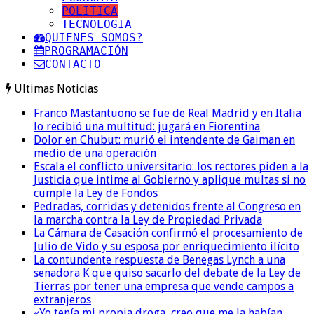
POLITICA
TECNOLOGIA
QUIENES SOMOS?
PROGRAMACIÓN
CONTACTO
Ultimas Noticias
Franco Mastantuono se fue de Real Madrid y en Italia
lo recibió una multitud: jugará en Fiorentina
Dolor en Chubut: murió el intendente de Gaiman en
medio de una operación
Escala el conflicto universitario: los rectores piden a la
Justicia que intime al Gobierno y aplique multas si no
cumple la Ley de Fondos
Pedradas, corridas y detenidos frente al Congreso en
la marcha contra la Ley de Propiedad Privada
La Cámara de Casación confirmó el procesamiento de
Julio de Vido y su esposa por enriquecimiento ilícito
La contundente respuesta de Benegas Lynch a una
senadora K que quiso sacarlo del debate de la Ley de
Tierras por tener una empresa que vende campos a
extranjeros
«Yo tenía mi propia droga, creo que me la habían