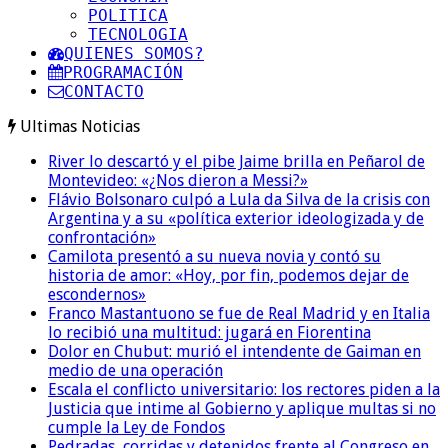
POLITICA
TECNOLOGIA
QUIENES SOMOS?
PROGRAMACIÓN
CONTACTO
Ultimas Noticias
River lo descartó y el pibe Jaime brilla en Peñarol de
Montevideo: «¿Nos dieron a Messi?»
Flávio Bolsonaro culpó a Lula da Silva de la crisis con
Argentina y a su «política exterior ideologizada y de
confrontación»
Camilota presentó a su nueva novia y contó su
historia de amor: «Hoy, por fin, podemos dejar de
escondernos»
Franco Mastantuono se fue de Real Madrid y en Italia
lo recibió una multitud: jugará en Fiorentina
Dolor en Chubut: murió el intendente de Gaiman en
medio de una operación
Escala el conflicto universitario: los rectores piden a la
Justicia que intime al Gobierno y aplique multas si no
cumple la Ley de Fondos
Pedradas, corridas y detenidos frente al Congreso en