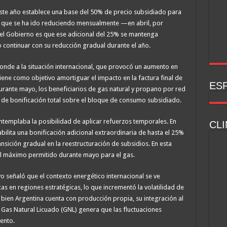
ste año establece una base del 50% de precio subsidiado para
al que se ha ido reduciendo mensualmente —en abril, por
el Gobierno es que ese adicional del 25% se mantenga
continuar con su reducción gradual durante el año.
onde a la situación internacional, que provocó un aumento en
tiene como objetivo amortiguar el impacto en la factura final de
ESP
durante mayo, los beneficiarios de gas natural y propano por red
% de bonificación total sobre el bloque de consumo subsidiado.
templaba la posibilidad de aplicar refuerzos temporales. En
CLI
habilita una bonificación adicional extraordinaria de hasta el 25%
nsición gradual en la reestructuración de subsidios. En esta
el máximo permitido durante mayo para el gas.
vo señaló que el contexto energético internacional se ve
as en regiones estratégicas, lo que incrementó la volatilidad de
 bien Argentina cuenta con producción propia, su integración al
as Natural Licuado (GNL) genera que las fluctuaciones
ento.