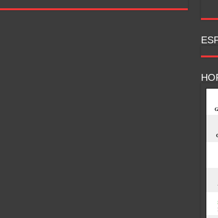
ESP
HO