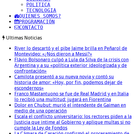
POLITICA
TECNOLOGIA
QUIENES SOMOS?
PROGRAMACIÓN
CONTACTO
Ultimas Noticias
River lo descartó y el pibe Jaime brilla en Peñarol de
Montevideo: «¿Nos dieron a Messi?»
Flávio Bolsonaro culpó a Lula da Silva de la crisis con
Argentina y a su «política exterior ideologizada y de
confrontación»
Camilota presentó a su nueva novia y contó su
historia de amor: «Hoy, por fin, podemos dejar de
escondernos»
Franco Mastantuono se fue de Real Madrid y en Italia
lo recibió una multitud: jugará en Fiorentina
Dolor en Chubut: murió el intendente de Gaiman en
medio de una operación
Escala el conflicto universitario: los rectores piden a la
Justicia que intime al Gobierno y aplique multas si no
cumple la Ley de Fondos
La Cámara de Casación confirmó el procesamiento de