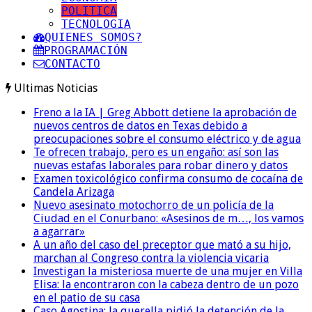
POLITICA
TECNOLOGIA
QUIENES SOMOS?
PROGRAMACIÓN
CONTACTO
Ultimas Noticias
Freno a la IA | Greg Abbott detiene la aprobación de
nuevos centros de datos en Texas debido a
preocupaciones sobre el consumo eléctrico y de agua
Te ofrecen trabajo, pero es un engaño: así son las
nuevas estafas laborales para robar dinero y datos
Examen toxicológico confirma consumo de cocaína de
Candela Arizaga
Nuevo asesinato motochorro de un policía de la
Ciudad en el Conurbano: «Asesinos de m…, los vamos
a agarrar»
A un año del caso del preceptor que mató a su hijo,
marchan al Congreso contra la violencia vicaria
Investigan la misteriosa muerte de una mujer en Villa
Elisa: la encontraron con la cabeza dentro de un pozo
en el patio de su casa
Caso Agostina: la querella pidió la detención de la