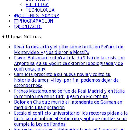
POLITICA
TECNOLOGIA
QUIENES SOMOS?
PROGRAMACIÓN
CONTACTO
Ultimas Noticias
River lo descartó y el pibe Jaime brilla en Peñarol de
Montevideo: «¿Nos dieron a Messi?»
Flávio Bolsonaro culpó a Lula da Silva de la crisis con
Argentina y a su «política exterior ideologizada y de
confrontación»
Camilota presentó a su nueva novia y contó su
historia de amor: «Hoy, por fin, podemos dejar de
escondernos»
Franco Mastantuono se fue de Real Madrid y en Italia
lo recibió una multitud: jugará en Fiorentina
Dolor en Chubut: murió el intendente de Gaiman en
medio de una operación
Escala el conflicto universitario: los rectores piden a la
Justicia que intime al Gobierno y aplique multas si no
cumple la Ley de Fondos
Pedradas, corridas y detenidos frente al Congreso en